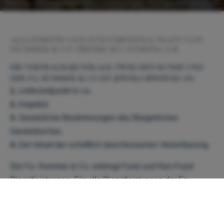
ALLGEMEINE GESCHÄFTS­BEDINGUNGEN
VON
HUMMER & CO. PREMIUM CATERING E.K.
DIE VERTRAGSGRUNDLAGE ZWISCHEN KUNDE UND
DER FA. HUMMER & CO. IST JEWEILS BINDEND AN:
1.
Lieferzeitpunkt in ca.
2.
Angebot
3.
Gesetzliche Bestimmungen des Bürgerlichen
Gesetzbuches.
4.
Der Inhalt der schriftlich beschlossenen Vereinbarung.
Die Fa. Hummer & Co. erbringt Food und Non-Food
Dienstleistungen. Für alle Dienstleistungen der Fa.
Hummer & Co. und dem Auftraggeber gelten nachfolgend
aufgeführte Bestimmungen: